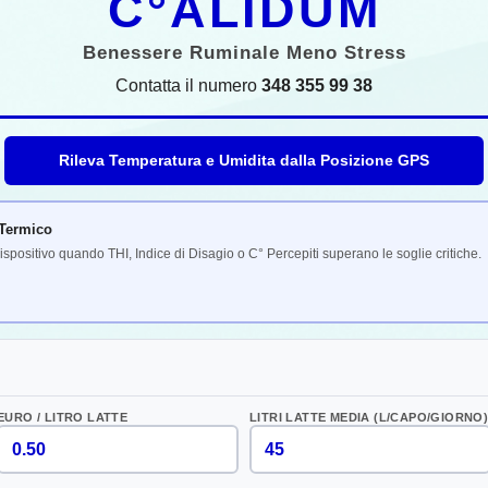
C°ALIDUM
Benessere Ruminale Meno Stress
Contatta il numero
348 355 99 38
Rileva Temperatura e Umidita dalla Posizione GPS
s Termico
spositivo quando THI, Indice di Disagio o C° Percepiti superano le soglie critiche.
EURO / LITRO LATTE
LITRI LATTE MEDIA (L/CAPO/GIORNO