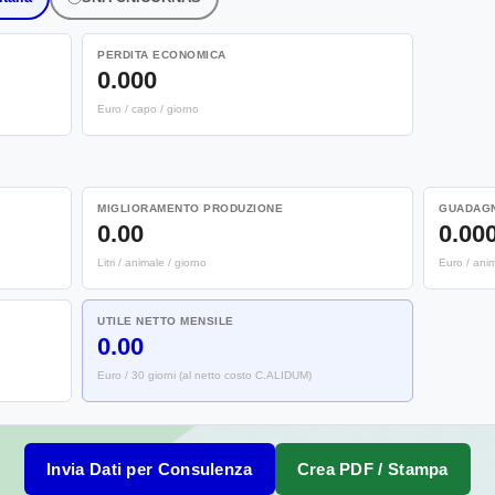
PERDITA ECONOMICA
0.000
Euro / capo / giorno
MIGLIORAMENTO PRODUZIONE
GUADAGN
0.00
0.00
Litri / animale / giorno
Euro / anim
UTILE NETTO MENSILE
0.00
Euro / 30 giorni (al netto costo C.ALIDUM)
Invia Dati per Consulenza
Crea PDF / Stampa