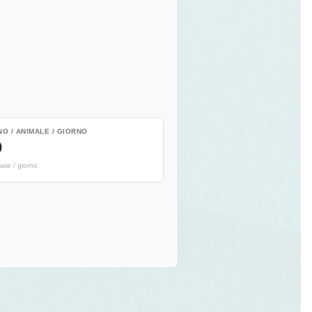
O / ANIMALE / GIORNO
0
ale / giorno