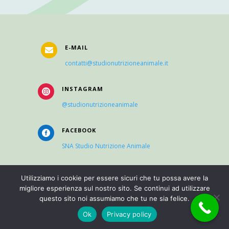
E-MAIL

contatti@studionutrizioneanimale.it
INSTAGRAM

@studionutrizioneanimale
FACEBOOK

SNA Studio Nutrizione Animale
Utilizziamo i cookie per essere sicuri che tu possa avere la
COOKIES
migliore esperienza sul nostro sito. Se continui ad utilizzare

questo sito noi assumiamo che tu ne sia felice.
Ok
Privacy policy
PRIVACY
