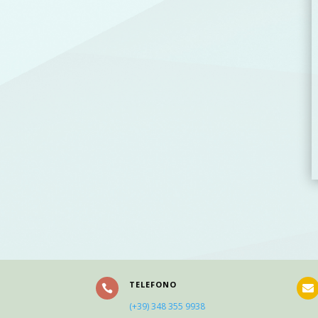
TELEFONO


(+39) 348 355 9938