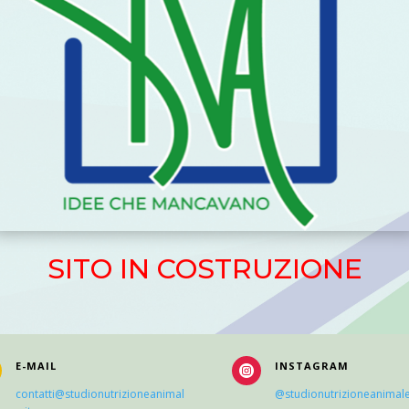
SITO IN COSTRUZIONE
E-MAIL
INSTAGRAM

contatti@studionutrizioneanimal
@studionutrizioneanimal