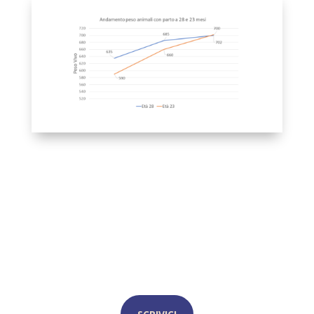
Svezzamento mangime, fertilità vacca manze,
unifeed, soia farina, fertilità vacche
allevamento, coccidiosi, kriptosporidi.Vitelli
manze accrescimento benessere animale.