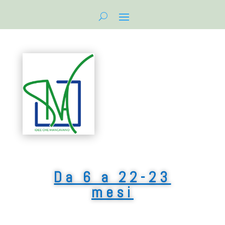
Da 6 a 22-23
mesi