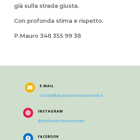
già sulla strada giusta.
Con profonda stima e rispetto.
P.Mauro 348 355 99 38
E-MAIL

contatti@studionutrizioneanimale.it
INSTAGRAM

@studionutrizioneanimale
FACEBOOK
