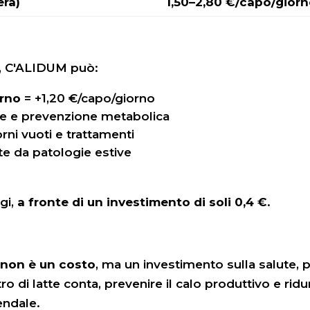
era)
1,50–2,80 €/capo/gior
, C'ALIDUM può:
orno
= +1,20 €/capo/giorno
te e prevenzione metabolica
rni vuoti e trattamenti
te da patologie estive
gi,
a fronte di un investimento di soli 0,4 €
.
o
non è un costo
, ma un investimento sulla salute, 
tro di latte conta, prevenire il calo produttivo e rid
endale.