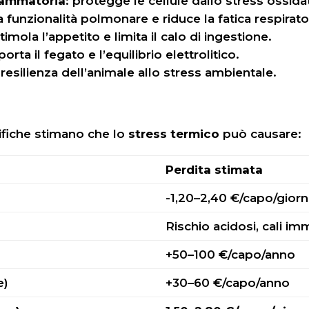
fiammatoria
: protegge le cellule dallo stress ossida
la funzionalità polmonare e riduce la fatica respirato
stimola l’appetito e limita il calo di ingestione.
porta il fegato e l’equilibrio elettrolitico.
resilienza dell’animale allo stress ambientale.
tifiche stimano che lo
stress termico
può causare:
Perdita stimata
-1,20–2,40 €/capo/gior
Rischio acidosi, cali im
+50–100 €/capo/anno
e)
+30–60 €/capo/anno