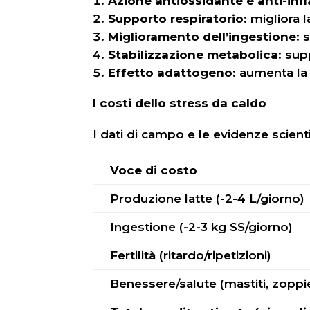
Azione antiossidante e anti-in
Supporto respiratorio
: migliora 
Miglioramento dell’ingestione
: 
Stabilizzazione metabolica
: sup
Effetto adattogeno
: aumenta la 
I costi dello stress da caldo
I dati di campo e le evidenze scien
Voce di costo
Produzione latte (-2-4 L/giorno)
Ingestione (-2-3 kg SS/giorno)
Fertilità (ritardo/ripetizioni)
Benessere/salute (mastiti, zoppi