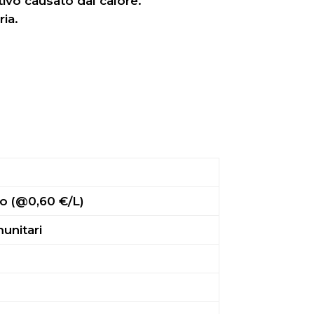
tivo causato dal calore.
ria.
no (@0,60 €/L)
munitari