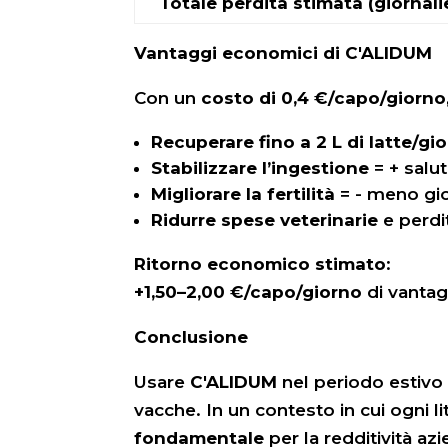
Totale perdita stimata (giornali
Vantaggi economici di C'ALIDUM
Con un
costo di 0,4 €/capo/giorno
Recuperare fino a 2 L di latte/gi
Stabilizzare l’ingestione
= + salu
Migliorare la fertilità
= - meno gio
Ridurre spese veterinarie
e perdi
Ritorno economico stimato
:
+1,50–2,00 €/capo/giorno
di vantag
Conclusione
Usare
C'ALIDUM
nel periodo estiv
vacche. In un contesto in cui ogni li
fondamentale
per la redditività azi