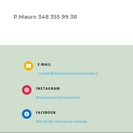
P.Mauro 348 355 99 38
E-MAIL

contatti@studionutrizioneanimale.it
INSTAGRAM

@studionutrizioneanimale
FACEBOOK

SNA Studio Nutrizione Animale