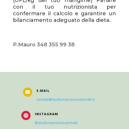
(UFL/kg del tuo mangime) Parlare
con il tuo nutrizionista per
confermare il calcolo e garantire un
bilanciamento adeguato della dieta.
P.Mauro 348 355 99 38
E-MAIL

contatti@studionutrizioneanimale.it
INSTAGRAM

@studionutrizioneanimale