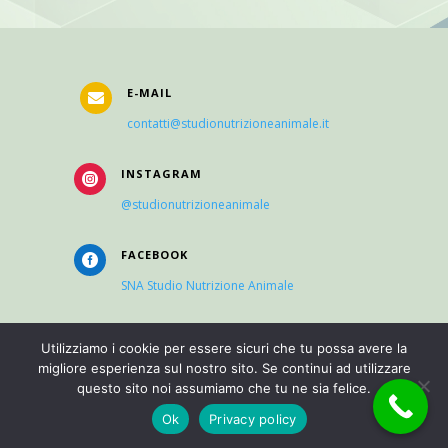
E-MAIL

contatti@studionutrizioneanimale.it
INSTAGRAM

@studionutrizioneanimale
FACEBOOK

SNA Studio Nutrizione Animale
Utilizziamo i cookie per essere sicuri che tu possa avere la
COOKIES
migliore esperienza sul nostro sito. Se continui ad utilizzare

questo sito noi assumiamo che tu ne sia felice.
Ok
Privacy policy
PRIVACY
