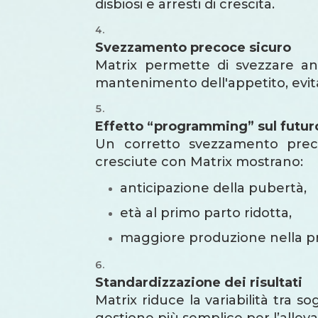
disbiosi e arresti di crescita.
Svezzamento precoce sicuro
Matrix permette di svezzare anch
mantenimento dell'appetito, evita
Effetto “programming” sul futur
Un corretto svezzamento precoc
cresciute con Matrix mostrano:
anticipazione della pubertà,
età al primo parto ridotta,
maggiore produzione nella pr
Standardizzazione dei risultati
Matrix riduce la variabilità tra
gestione più semplice per l’alleva