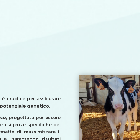
 è cruciale per assicurare
o
potenziale genetico
.
ico
, progettato per essere
le esigenze specifiche dei
rmette di massimizzare il
alle, garantendo
risultati