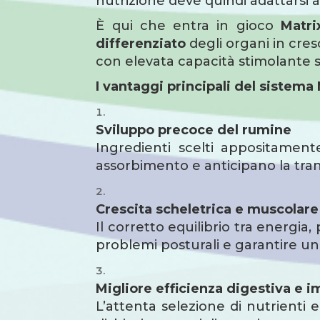
nutrizione deve quindi adattarsi a
È qui che entra in gioco
Matri
differenziato
degli organi in cresc
con elevata capacità stimolante 
I vantaggi principali del sistema
Sviluppo precoce del rumine
Ingredienti scelti appositament
assorbimento e anticipano la tra
Crescita scheletrica e muscolare
Il corretto equilibrio tra energi
problemi posturali e garantire u
Migliore efficienza digestiva e 
L’attenta selezione di nutrienti e