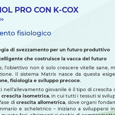
MINOL PRO CON K-COX
to
ento fisiologico
ategia di svezzamento per un futuro produttivo
elligente che costruisce la vacca del futuro
 l’obiettivo non è solo crescere vitelle sane, 
uzione. Il sistema Matrix nasce da questa es
one, fisiologia e sviluppo precoce
.
i nell’allevamento giovanile è il tipo di crescita
a
crescita isometrica
, in cui tutti i tessuti si 
fase di
crescita allometrica
, dove organi fondame
mmario e scheletrico – iniziano a svilupparsi i