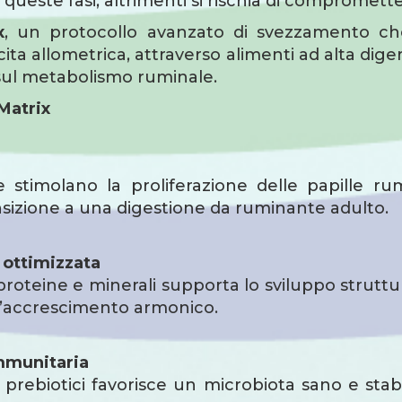
 queste fasi, altrimenti si rischia di compromett
x
, un protocollo avanzato di svezzamento c
ita allometrica, attraverso alimenti ad alta digeri
sul metabolismo ruminale.
 Matrix
e stimolano la proliferazione delle papille ru
nsizione a una digestione da ruminante adulto.
 ottimizzata
a, proteine e minerali supporta lo sviluppo strut
n’accrescimento armonico.
immunitaria
 prebiotici favorisce un microbiota sano e stabil