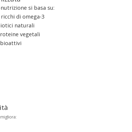
-nutrizione si basa su:
à ricchi di omega-3
otici naturali
proteine vegetali
bioattivi
ità
migliora: