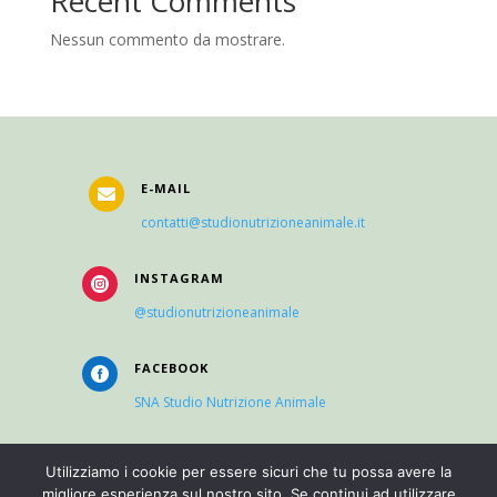
Recent Comments
Nessun commento da mostrare.
E-MAIL

contatti@studionutrizioneanimale.it
INSTAGRAM

@studionutrizioneanimale
FACEBOOK

SNA Studio Nutrizione Animale
Utilizziamo i cookie per essere sicuri che tu possa avere la
COOKIES
migliore esperienza sul nostro sito. Se continui ad utilizzare