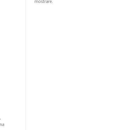
mostrare.
,
ina